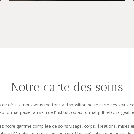
Notre
carte
des
soins
s de détails, nous vous mettons à disposition notre carte des soins c
au format papier au sein de l’institut, ou au format pdf téléchargeable
z notre gamme complète de soins visage, corps, épilations, mises e
abine UV, soins hommes, onglerie et offres spéciales pour les mariée