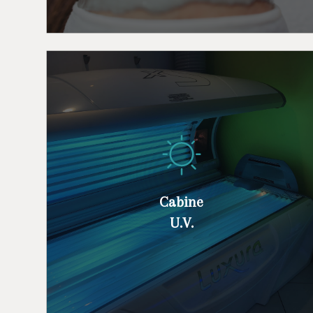
Notre cabine UV pour un bronzage
parfait en toute saison, sans quitter le
Cabine
confort de notre établissement.
U.V.