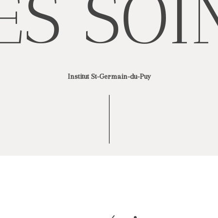
E
S
S
O
I
Institut St-Germain-du-Puy