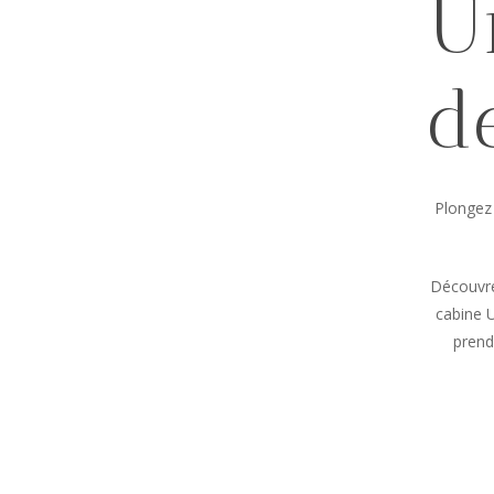
U
d
Plongez 
Découvre
cabine U
prend