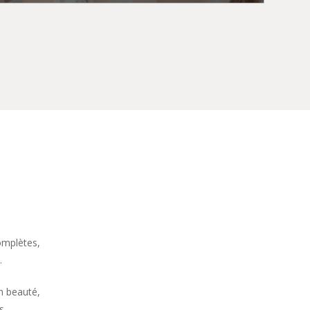
omplètes,
.
n beauté,
s.