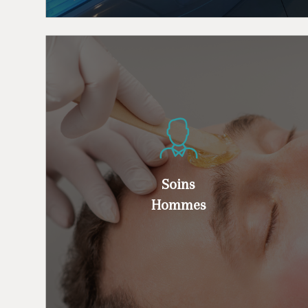
Messieurs, bénéficiez de soins pour une
épilation soignée pour les zones :
Soins
sourcils, aisselles, dos, jambes, torse,…
Hommes