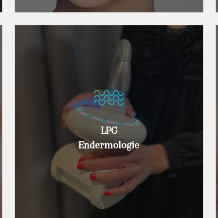
Des soins complets spécialisés dans le
traitement de la silhouette et l’anti-âge
LPG
grâce à la stimulation cellulaire.
Endermologie