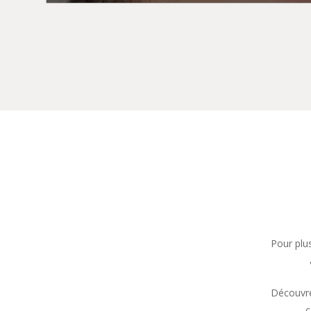
Pour plu
Découvre
c