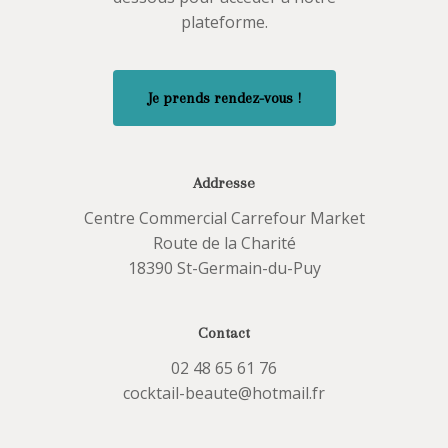
plateforme.
J
e
p
r
e
n
d
s
r
e
n
d
e
z
-
v
o
u
s
!
Addresse
Centre Commercial Carrefour Market
Route de la Charité
18390 St-Germain-du-Puy
Contact
02 48 65 61 76
cocktail-beaute@hotmail.fr