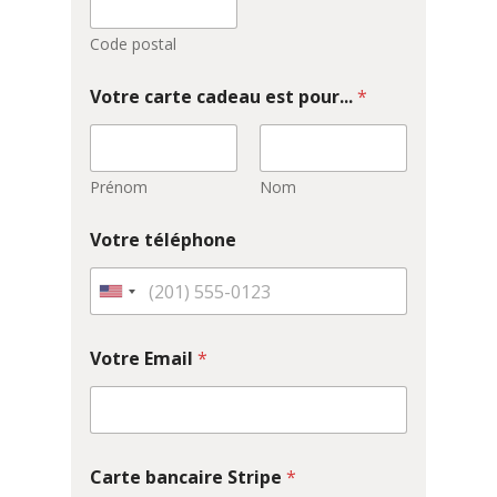
Code postal
Votre carte cadeau est pour...
*
Prénom
Nom
Votre téléphone
U
n
i
Votre Email
*
t
e
d
S
Carte bancaire Stripe
*
t